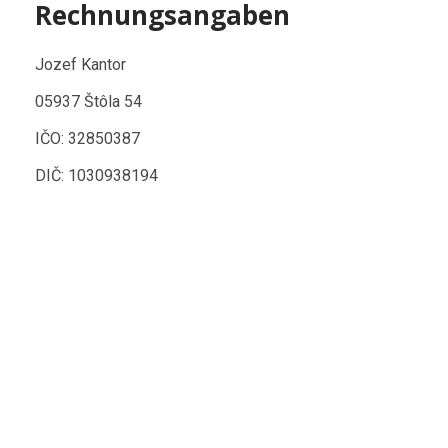
Rechnungsangaben
Jozef Kantor
05937 Štôla 54
IČO: 32850387
DIČ: 1030938194