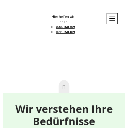
S
k
i
Hier helfen wir
p
Ihnen
t
0905 650 409
0911 650 409
o
c
o
n
t
e
n
t
Wir verstehen Ihre
Bedürfnisse